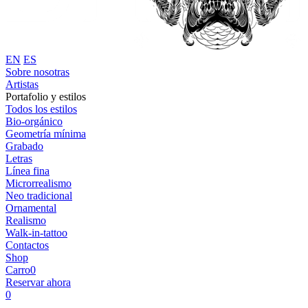
EN
ES
Sobre nosotras
Artistas
Portafolio y estilos
Todos los estilos
Bio-orgánico
Geometría mínima
Grabado
Letras
Línea fina
Microrrealismo
Neo tradicional
Ornamental
Realismo
Walk-in-tattoo
Contactos
Shop
Carro
0
Reservar ahora
0