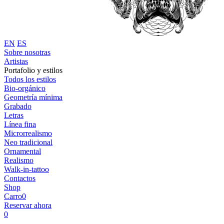
EN
ES
Sobre nosotras
Artistas
Portafolio y estilos
Todos los estilos
Bio-orgánico
Geometría mínima
Grabado
Letras
Línea fina
Microrrealismo
Neo tradicional
Ornamental
Realismo
Walk-in-tattoo
Contactos
Shop
Carro
0
Reservar ahora
0