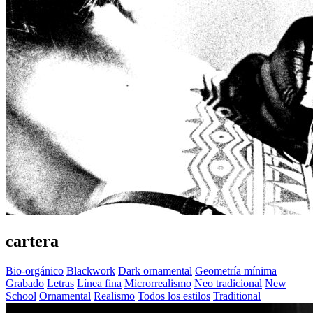
cartera
Bio-orgánico
Blackwork
Dark ornamental
Geometría mínima
Grabado
Letras
Línea fina
Microrrealismo
Neo tradicional
New
School
Ornamental
Realismo
Todos los estilos
Traditional