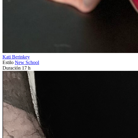
Kati Berinkey
Estilo
New School
Duración
17 h