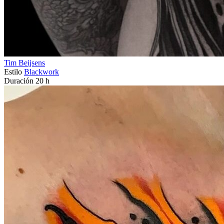
Tim Beijsens
Estilo
Blackwork
Duración
20 h