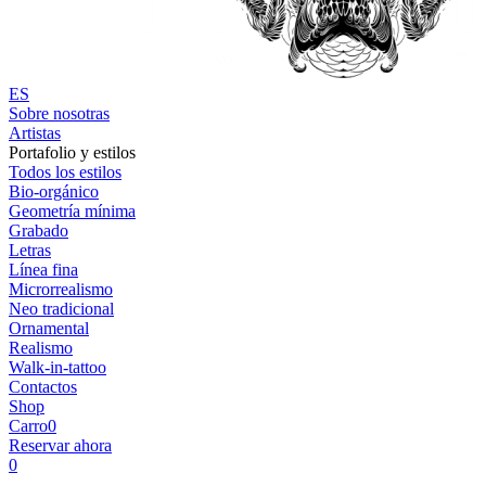
ES
Sobre nosotras
Artistas
Portafolio y estilos
Todos los estilos
Bio-orgánico
Geometría mínima
Grabado
Letras
Línea fina
Microrrealismo
Neo tradicional
Ornamental
Realismo
Walk-in-tattoo
Contactos
Shop
Carro
0
Reservar ahora
0