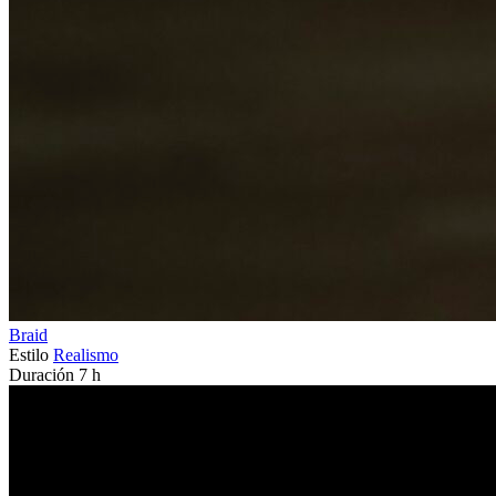
Braid
Estilo
Realismo
Duración
7 h