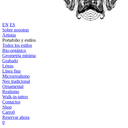
EN
ES
Sobre nosotras
Artistas
Portafolio y estilos
Todos los estilos
Bio-orgánico
Geometría mínima
Grabado
Letras
Línea fina
Microrrealismo
Neo tradicional
Ornamental
Realismo
Walk-in-tattoo
Contactos
Shop
Carro
0
Reservar ahora
0